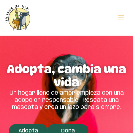
Adopta, cambia una
vida
Un hogar lleno de amor empieza con una
adopción responsable. Rescata una
mascota y crea un lazo para siempre.
Adopta
Dona